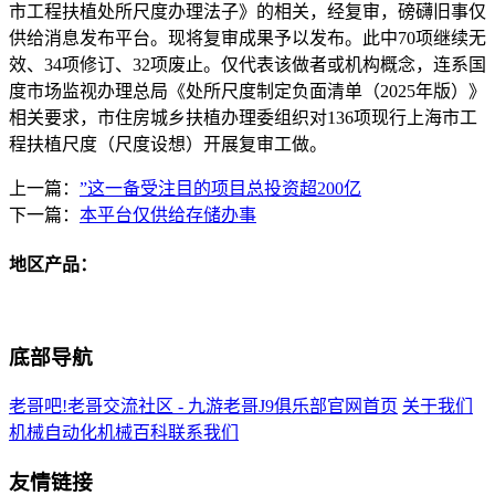
市工程扶植处所尺度办理法子》的相关，经复审，磅礴旧事仅
供给消息发布平台。现将复审成果予以发布。此中70项继续无
效、34项修订、32项废止。仅代表该做者或机构概念，连系国
度市场监视办理总局《处所尺度制定负面清单（2025年版）》
相关要求，市住房城乡扶植办理委组织对136项现行上海市工
程扶植尺度（尺度设想）开展复审工做。
上一篇：
”这一备受注目的项目总投资超200亿
下一篇：
本平台仅供给存储办事
地区产品：
底部导航
老哥吧!老哥交流社区 - 九游老哥J9俱乐部官网首页
关于我们
机械自动化
机械百科
联系我们
友情链接