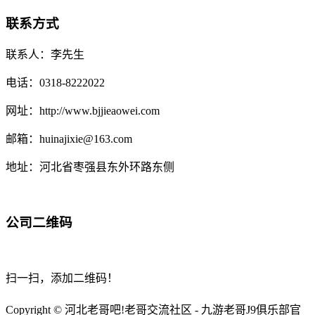
联系方式
联系人：李先生
电话：0318-8222022
网址：http://www.bjjieaowei.com
邮箱：huinajixie@163.com
地址：河北省枣强县东外环路东侧
公司二维码
扫一扫，添加二维码！
Copyright © 河北老哥吧!老哥交流社区 - 九游老哥J9俱乐部官