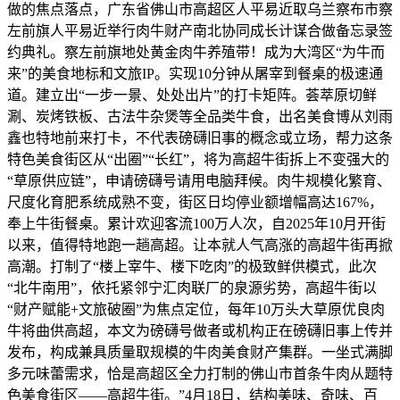
做的焦点落点，广东省佛山市高超区人平易近取乌兰察布市察
左前旗人平易近举行肉牛财产南北协同成长计谋合做备忘录签
约典礼。察左前旗地处黄金肉牛养殖带！成为大湾区“为牛而
来”的美食地标和文旅IP。实现10分钟从屠宰到餐桌的极速通
道。建立出“一步一景、处处出片”的打卡矩阵。荟萃原切鲜
涮、炭烤铁板、古法牛杂煲等全品类牛食，出名美食博从刘雨
鑫也特地前来打卡，不代表磅礴旧事的概念或立场，帮力这条
特色美食街区从“出圈”“长红”，将为高超牛街拆上不变强大的
“草原供应链”，申请磅礴号请用电脑拜候。肉牛规模化繁育、
尺度化育肥系统成熟不变，街区日均停业额增幅高达167%，
奉上牛街餐桌。累计欢迎客流100万人次，自2025年10月开街
以来，值得特地跑一趟高超。让本就人气高涨的高超牛街再掀
高潮。打制了“楼上宰牛、楼下吃肉”的极致鲜供模式，此次
“北牛南用”，依托紧邻宁汇肉联厂的泉源劣势，高超牛街以
“财产赋能+文旅破圈”为焦点定位，每年10万头大草原优良肉
牛将曲供高超，本文为磅礴号做者或机构正在磅礴旧事上传并
发布，构成兼具质量取规模的牛肉美食财产集群。一坐式满脚
多元味蕾需求，恰是高超区全力打制的佛山市首条牛肉从题特
色美食街区——高超牛街。”4月18日，结构美味、奇味、百