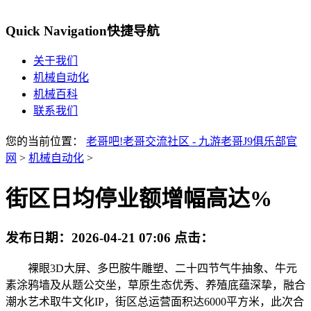
Quick Navigation
快捷导航
关于我们
机械自动化
机械百科
联系我们
您的当前位置：
老哥吧!老哥交流社区 - 九游老哥J9俱乐部官
网
>
机械自动化
>
街区日均停业额增幅高达%
发布日期：
2026-04-21 07:06
点击：
裸眼3D大屏、多巴胺牛雕塑、二十四节气牛抽象、牛元
素涂鸦墙及从题公交坐，草原生态优秀、养殖底蕴深挚，融合
潮水艺术取牛文化IP，街区总运营面积达6000平方米，此次合